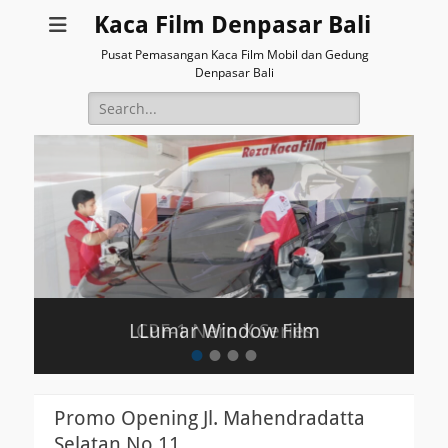
Kaca Film Denpasar Bali
Pusat Pemasangan Kaca Film Mobil dan Gedung
Denpasar Bali
Search
for:
LLumar Window Film
CPF-1 Nero X Series
•
•
•
•
Posted
Posted
on
on
By
By
Promo Opening Jl. Mahendradatta
Reza
Reza
Selatan No.11